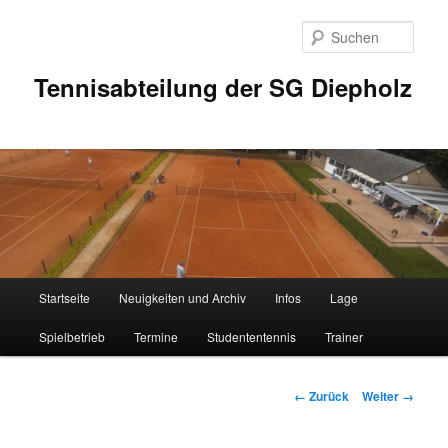
Zum
Inhalt
Such
wechseln
Tennisabteilung der SG Diepholz
Hauptmenü
Startseite
Neuigkeiten und Archiv
Infos
Lage
Spielbetrieb
Termine
Studententennis
Trainer
Bilder-
← Zurück
Weiter →
Navigation