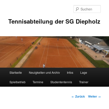
Zum
Inhalt
Such
wechseln
Tennisabteilung der SG Diepholz
Hauptmenü
Startseite
Neuigkeiten und Archiv
Infos
Lage
Spielbetrieb
Termine
Studententennis
Trainer
Bilder-
← Zurück
Weiter →
Navigation