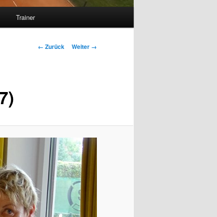
s
Trainer
Bilder-
← Zurück
Weiter →
Navigation
7)