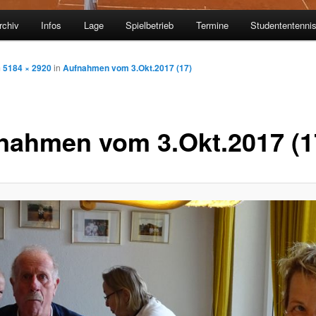
rchiv
Infos
Lage
Spielbetrieb
Termine
Studententenni
m
5184 × 2920
in
Aufnahmen vom 3.Okt.2017 (17)
nahmen vom 3.Okt.2017 (1