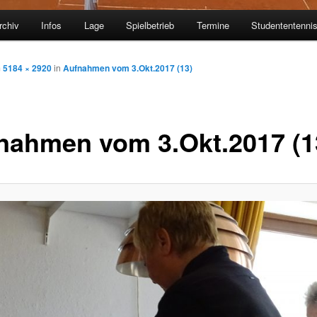
rchiv
Infos
Lage
Spielbetrieb
Termine
Studententenni
m
5184 × 2920
in
Aufnahmen vom 3.Okt.2017 (13)
nahmen vom 3.Okt.2017 (1