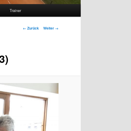
s
Trainer
Bilder-
← Zurück
Weiter →
Navigation
3)