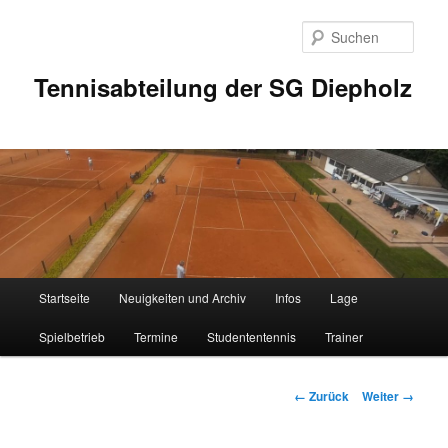
Zum
Inhalt
Such
wechseln
Tennisabteilung der SG Diepholz
Hauptmenü
Startseite
Neuigkeiten und Archiv
Infos
Lage
Spielbetrieb
Termine
Studententennis
Trainer
Bilder-
← Zurück
Weiter →
Navigation