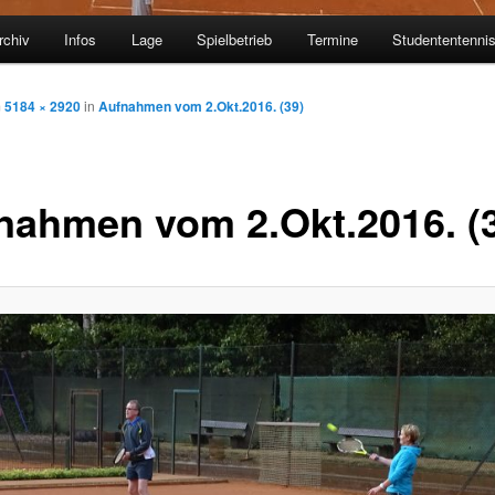
rchiv
Infos
Lage
Spielbetrieb
Termine
Studententenni
m
5184 × 2920
in
Aufnahmen vom 2.Okt.2016. (39)
nahmen vom 2.Okt.2016. (