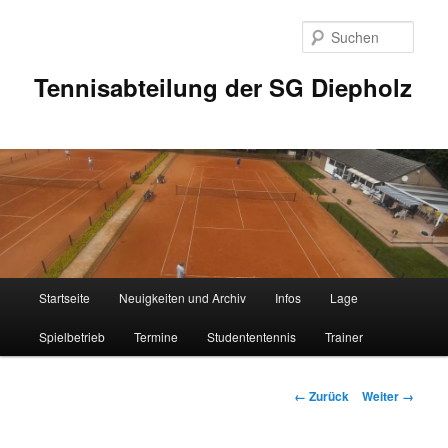
Zum
Inhalt
Such
wechseln
Tennisabteilung der SG Diepholz
Hauptmenü
Startseite
Neuigkeiten und Archiv
Infos
Lage
Spielbetrieb
Termine
Studententennis
Trainer
Bilder-
← Zurück
Weiter →
Navigation