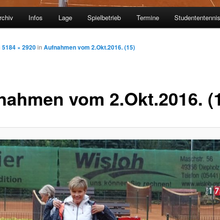
rchiv
Infos
Lage
Spielbetrieb
Termine
Studententenni
m
5184 × 2920
in
Aufnahmen vom 2.Okt.2016. (15)
nahmen vom 2.Okt.2016. (