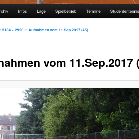
rchiv
Infos
Lage
Spielbetrieb
Termine
Studententenni
m
5184 × 2920
in
Aufnahmen vom 11.Sep.2017 (45)
nahmen vom 11.Sep.2017 (