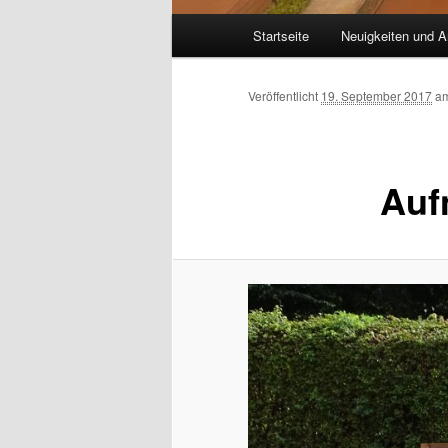
Hauptmenü
Startseite
Neuigkeiten und A
Veröffentlicht
19. September 2017
a
Auf