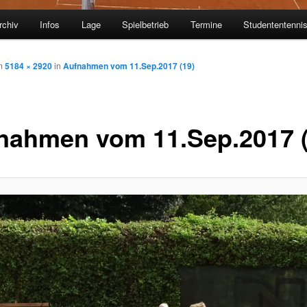
rchiv
Infos
Lage
Spielbetrieb
Termine
Studententenni
m
5184 × 2920
in
Aufnahmen vom 11.Sep.2017 (19)
nahmen vom 11.Sep.2017 (