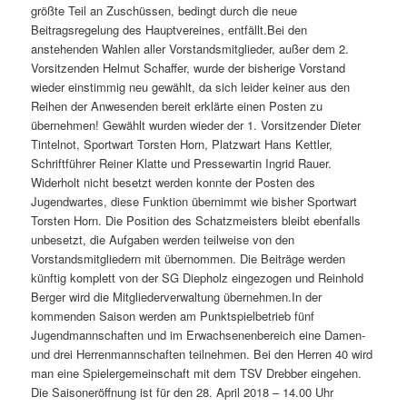
größte Teil an Zuschüssen, bedingt durch die neue
Beitragsregelung des Hauptvereines, entfällt.Bei den
anstehenden Wahlen aller Vorstandsmitglieder, außer dem 2.
Vorsitzenden Helmut Schaffer, wurde der bisherige Vorstand
wieder einstimmig neu gewählt, da sich leider keiner aus den
Reihen der Anwesenden bereit erklärte einen Posten zu
übernehmen! Gewählt wurden wieder der 1. Vorsitzender Dieter
Tintelnot, Sportwart Torsten Horn, Platzwart Hans Kettler,
Schriftführer Reiner Klatte und Pressewartin Ingrid Rauer.
Widerholt nicht besetzt werden konnte der Posten des
Jugendwartes, diese Funktion übernimmt wie bisher Sportwart
Torsten Horn. Die Position des Schatzmeisters bleibt ebenfalls
unbesetzt, die Aufgaben werden teilweise von den
Vorstandsmitgliedern mit übernommen. Die Beiträge werden
künftig komplett von der SG Diepholz eingezogen und Reinhold
Berger wird die Mitgliederverwaltung übernehmen.In der
kommenden Saison werden am Punktspielbetrieb fünf
Jugendmannschaften und im Erwachsenenbereich eine Damen-
und drei Herrenmannschaften teilnehmen. Bei den Herren 40 wird
man eine Spielergemeinschaft mit dem TSV Drebber eingehen.
Die Saisoneröffnung ist für den 28. April 2018 – 14.00 Uhr