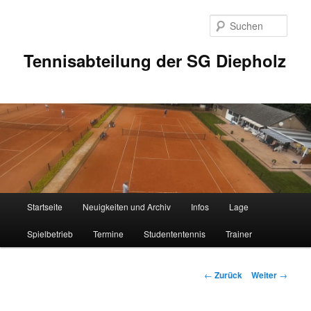
Zum
Inhalt
Such
wechseln
Tennisabteilung der SG Diepholz
Hauptmenü
Startseite
Neuigkeiten und Archiv
Infos
Lage
Spielbetrieb
Termine
Studententennis
Trainer
Beitrags-
←
Zurück
Weiter
→
Navigation