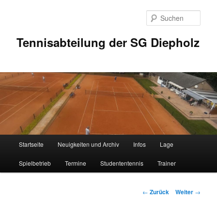
Zum
Inhalt
Such
wechseln
Tennisabteilung der SG Diepholz
Hauptmenü
Startseite
Neuigkeiten und Archiv
Infos
Lage
Spielbetrieb
Termine
Studententennis
Trainer
Beitrags-
←
Zurück
Weiter
→
Navigation