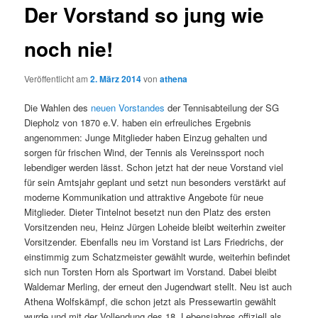
Der Vorstand so jung wie
noch nie!
Veröffentlicht am
2. März 2014
von
athena
Die Wahlen des
neuen Vorstandes
der Tennisabteilung der SG
Diepholz von 1870 e.V. haben ein erfreuliches Ergebnis
angenommen: Junge Mitglieder haben Einzug gehalten und
sorgen für frischen Wind, der Tennis als Vereinssport noch
lebendiger werden lässt. Schon jetzt hat der neue Vorstand viel
für sein Amtsjahr geplant und setzt nun besonders verstärkt auf
moderne Kommunikation und attraktive Angebote für neue
Mitglieder. Dieter Tintelnot besetzt nun den Platz des ersten
Vorsitzenden neu, Heinz Jürgen Loheide bleibt weiterhin zweiter
Vorsitzender. Ebenfalls neu im Vorstand ist Lars Friedrichs, der
einstimmig zum Schatzmeister gewählt wurde, weiterhin befindet
sich nun Torsten Horn als Sportwart im Vorstand. Dabei bleibt
Waldemar Merling, der erneut den Jugendwart stellt. Neu ist auch
Athena Wolfskämpf, die schon jetzt als Pressewartin gewählt
wurde und mit der Vollendung des 18. Lebensjahres offiziell als