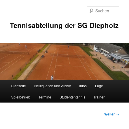
Zum
Inhalt
Such
wechseln
Tennisabteilung der SG Diepholz
Hauptmenü
Startseite
Neuigkeiten und Archiv
Infos
Lage
Spielbetrieb
Termine
Studententennis
Trainer
Beitrags-
Weiter
→
Navigation