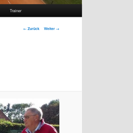
s
Trainer
Bilder-
← Zurück
Weiter →
Navigation