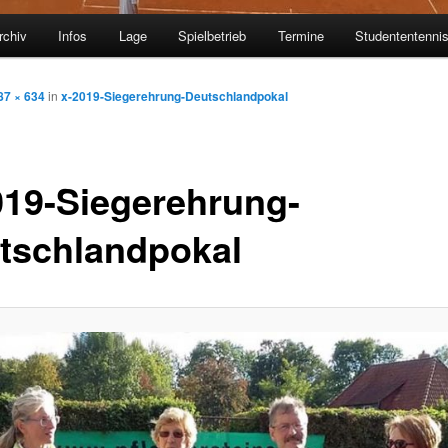
rchiv
Infos
Lage
Spielbetrieb
Termine
Studententenni
87 × 634
in
x-2019-Siegerehrung-Deutschlandpokal
019-Siegerehrung-
tschlandpokal