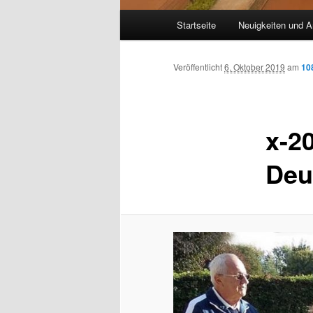
Hauptmenü
Startseite
Neuigkeiten und A
Veröffentlicht
6. Oktober 2019
am
10
x-2
Deu