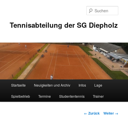
Zum
Inhalt
Such
wechseln
Tennisabteilung der SG Diepholz
Hauptmenü
Startseite
Neuigkeiten und Archiv
Infos
Lage
Spielbetrieb
Termine
Studententennis
Trainer
Bilder-
← Zurück
Weiter →
Navigation