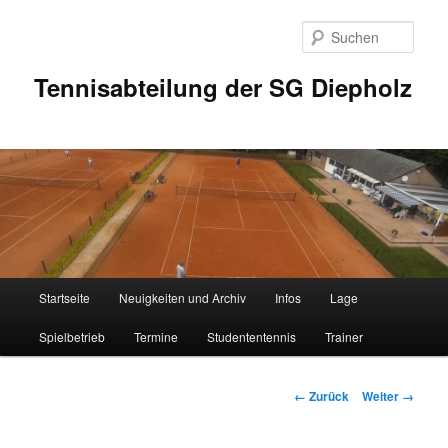
Zum
Inhalt
Such
wechseln
Tennisabteilung der SG Diepholz
Hauptmenü
Startseite
Neuigkeiten und Archiv
Infos
Lage
Spielbetrieb
Termine
Studententennis
Trainer
Bilder-
← Zurück
Weiter →
Navigation