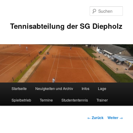
Zum
Inhalt
Such
wechseln
Tennisabteilung der SG Diepholz
Hauptmenü
Startseite
Neuigkeiten und Archiv
Infos
Lage
Spielbetrieb
Termine
Studententennis
Trainer
Bilder-
← Zurück
Weiter →
Navigation