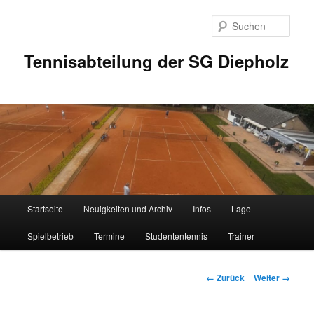
Zum
Inhalt
Such
wechseln
Tennisabteilung der SG Diepholz
Hauptmenü
Startseite
Neuigkeiten und Archiv
Infos
Lage
Spielbetrieb
Termine
Studententennis
Trainer
Bilder-
← Zurück
Weiter →
Navigation