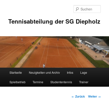
Zum
Inhalt
Such
wechseln
Tennisabteilung der SG Diepholz
Hauptmenü
Startseite
Neuigkeiten und Archiv
Infos
Lage
Spielbetrieb
Termine
Studententennis
Trainer
Bilder-
← Zurück
Weiter →
Navigation