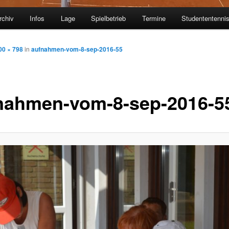
rchiv
Infos
Lage
Spielbetrieb
Termine
Studententenni
00 × 798
in
aufnahmen-vom-8-sep-2016-55
nahmen-vom-8-sep-2016-5