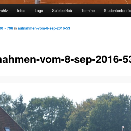
rchiv
Infos
Lage
Spielbetrieb
Termine
Studententenni
00 × 798
in
aufnahmen-vom-8-sep-2016-53
nahmen-vom-8-sep-2016-5