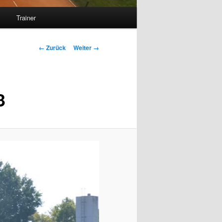
s
Trainer
Bilder-
← Zurück
Weiter →
Navigation
3