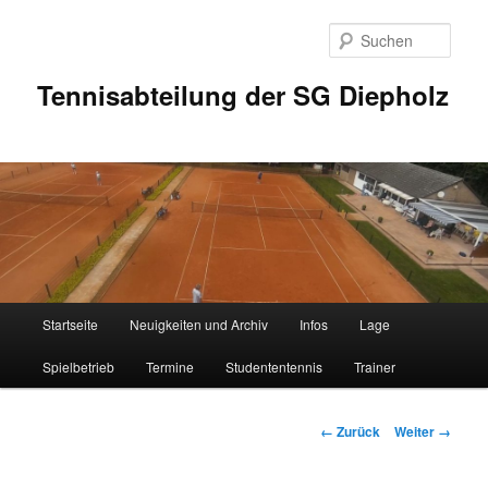
Zum
Inhalt
Such
wechseln
Tennisabteilung der SG Diepholz
Hauptmenü
Startseite
Neuigkeiten und Archiv
Infos
Lage
Spielbetrieb
Termine
Studententennis
Trainer
Bilder-
← Zurück
Weiter →
Navigation