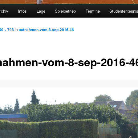
rchiv
Infos
Lage
Spielbetrieb
Termine
Studententenni
00 × 798
in
aufnahmen-vom-8-sep-2016-46
nahmen-vom-8-sep-2016-4