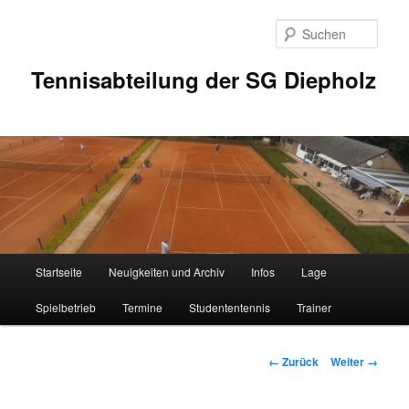
Zum
Inhalt
Such
wechseln
Tennisabteilung der SG Diepholz
Hauptmenü
Startseite
Neuigkeiten und Archiv
Infos
Lage
Spielbetrieb
Termine
Studententennis
Trainer
Bilder-
← Zurück
Weiter →
Navigation