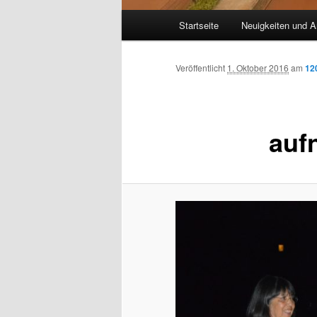
Hauptmenü
Startseite
Neuigkeiten und A
Veröffentlicht
1. Oktober 2016
am
12
auf