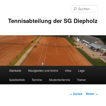
Zum
Inhalt
Such
wechseln
Tennisabteilung der SG Diepholz
Hauptmenü
Startseite
Neuigkeiten und Archiv
Infos
Lage
Spielbetrieb
Termine
Studententennis
Trainer
Bilder-
← Zurück
Weiter →
Navigation