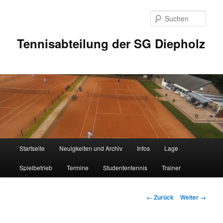
Zum
Inhalt
Such
wechseln
Tennisabteilung der SG Diepholz
Hauptmenü
Startseite
Neuigkeiten und Archiv
Infos
Lage
Spielbetrieb
Termine
Studententennis
Trainer
Bilder-
← Zurück
Weiter →
Navigation