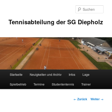
Zum
Inhalt
Such
wechseln
Tennisabteilung der SG Diepholz
Hauptmenü
Startseite
Neuigkeiten und Archiv
Infos
Lage
Spielbetrieb
Termine
Studententennis
Trainer
Bilder-
← Zurück
Weiter →
Navigation