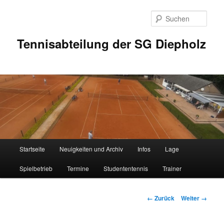
Zum
Inhalt
Such
wechseln
Tennisabteilung der SG Diepholz
Hauptmenü
Startseite
Neuigkeiten und Archiv
Infos
Lage
Spielbetrieb
Termine
Studententennis
Trainer
Bilder-
← Zurück
Weiter →
Navigation