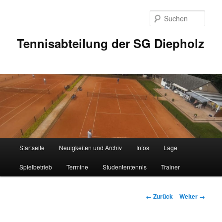
Zum
Inhalt
Such
wechseln
Tennisabteilung der SG Diepholz
Hauptmenü
Startseite
Neuigkeiten und Archiv
Infos
Lage
Spielbetrieb
Termine
Studententennis
Trainer
Bilder-
← Zurück
Weiter →
Navigation