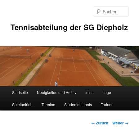
Zum
Inhalt
Such
wechseln
Tennisabteilung der SG Diepholz
Hauptmenü
Startseite
Neuigkeiten und Archiv
Infos
Lage
Spielbetrieb
Termine
Studententennis
Trainer
Bilder-
← Zurück
Weiter →
Navigation