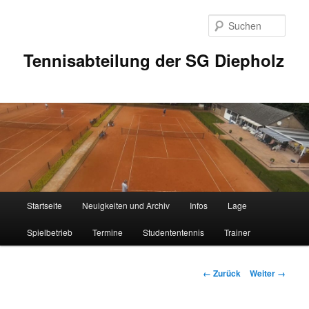
Zum
Inhalt
Such
wechseln
Tennisabteilung der SG Diepholz
Hauptmenü
Startseite
Neuigkeiten und Archiv
Infos
Lage
Spielbetrieb
Termine
Studententennis
Trainer
Bilder-
← Zurück
Weiter →
Navigation