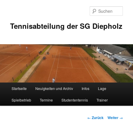
Zum
Inhalt
Such
wechseln
Tennisabteilung der SG Diepholz
Hauptmenü
Startseite
Neuigkeiten und Archiv
Infos
Lage
Spielbetrieb
Termine
Studententennis
Trainer
Bilder-
← Zurück
Weiter →
Navigation