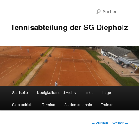
Zum
Inhalt
Such
wechseln
Tennisabteilung der SG Diepholz
Hauptmenü
Startseite
Neuigkeiten und Archiv
Infos
Lage
Spielbetrieb
Termine
Studententennis
Trainer
Bilder-
← Zurück
Weiter →
Navigation