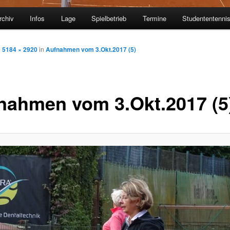
rchiv
Infos
Lage
Spielbetrieb
Termine
Studententenni
m
5184 × 2920
in
Aufnahmen vom 3.Okt.2017 (5)
nahmen vom 3.Okt.2017 (5