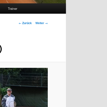
s
Trainer
Bilder-
← Zurück
Weiter →
Navigation
)