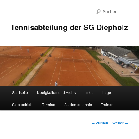
Zum
Inhalt
Such
wechseln
Tennisabteilung der SG Diepholz
Hauptmenü
Startseite
Neuigkeiten und Archiv
Infos
Lage
Spielbetrieb
Termine
Studententennis
Trainer
Bilder-
← Zurück
Weiter →
Navigation