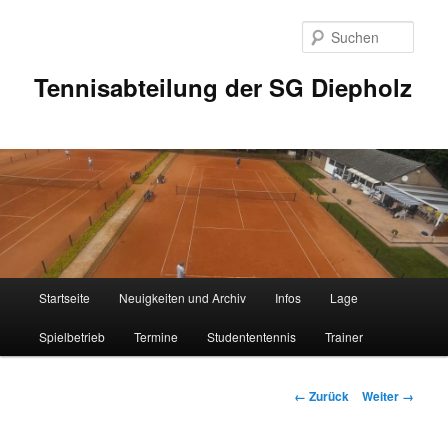
Zum
Inhalt
Such
wechseln
Tennisabteilung der SG Diepholz
Hauptmenü
Startseite
Neuigkeiten und Archiv
Infos
Lage
Spielbetrieb
Termine
Studententennis
Trainer
Bilder-
← Zurück
Weiter →
Navigation