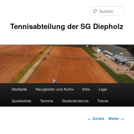
Zum
Inhalt
Such
wechseln
Tennisabteilung der SG Diepholz
Hauptmenü
Startseite
Neuigkeiten und Archiv
Infos
Lage
Spielbetrieb
Termine
Studententennis
Trainer
Bilder-
← Zurück
Weiter →
Navigation