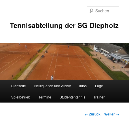
Zum
Inhalt
Such
wechseln
Tennisabteilung der SG Diepholz
Hauptmenü
Startseite
Neuigkeiten und Archiv
Infos
Lage
Spielbetrieb
Termine
Studententennis
Trainer
Bilder-
← Zurück
Weiter →
Navigation