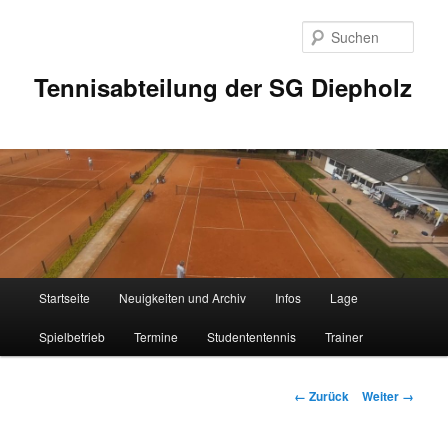
Zum
Inhalt
Such
wechseln
Tennisabteilung der SG Diepholz
Hauptmenü
Startseite
Neuigkeiten und Archiv
Infos
Lage
Spielbetrieb
Termine
Studententennis
Trainer
Bilder-
← Zurück
Weiter →
Navigation