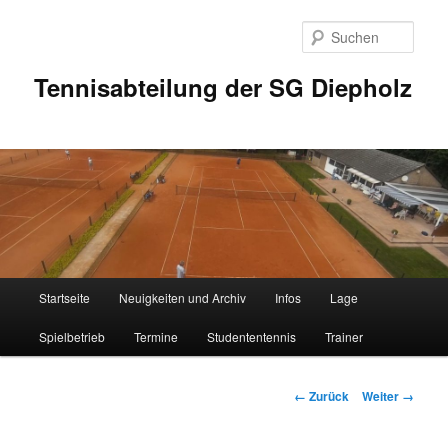
Zum
Inhalt
Such
wechseln
Tennisabteilung der SG Diepholz
Hauptmenü
Startseite
Neuigkeiten und Archiv
Infos
Lage
Spielbetrieb
Termine
Studententennis
Trainer
Bilder-
← Zurück
Weiter →
Navigation