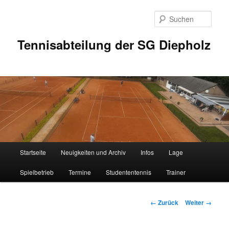
Zum
Inhalt
Such
wechseln
Tennisabteilung der SG Diepholz
Hauptmenü
Startseite
Neuigkeiten und Archiv
Infos
Lage
Spielbetrieb
Termine
Studententennis
Trainer
Bilder-
← Zurück
Weiter →
Navigation