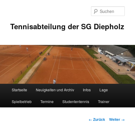
Zum
Inhalt
Such
wechseln
Tennisabteilung der SG Diepholz
Hauptmenü
Startseite
Neuigkeiten und Archiv
Infos
Lage
Spielbetrieb
Termine
Studententennis
Trainer
Bilder-
← Zurück
Weiter →
Navigation