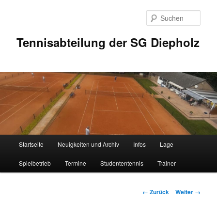
Zum
Inhalt
Such
wechseln
Tennisabteilung der SG Diepholz
Hauptmenü
Startseite
Neuigkeiten und Archiv
Infos
Lage
Spielbetrieb
Termine
Studententennis
Trainer
Bilder-
← Zurück
Weiter →
Navigation