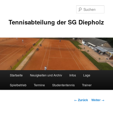
Zum
Inhalt
Such
wechseln
Tennisabteilung der SG Diepholz
Hauptmenü
Startseite
Neuigkeiten und Archiv
Infos
Lage
Spielbetrieb
Termine
Studententennis
Trainer
Bilder-
← Zurück
Weiter →
Navigation