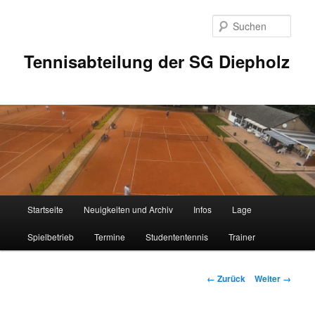
Zum
Inhalt
Such
wechseln
Tennisabteilung der SG Diepholz
Hauptmenü
Startseite
Neuigkeiten und Archiv
Infos
Lage
Spielbetrieb
Termine
Studententennis
Trainer
Bilder-
← Zurück
Weiter →
Navigation