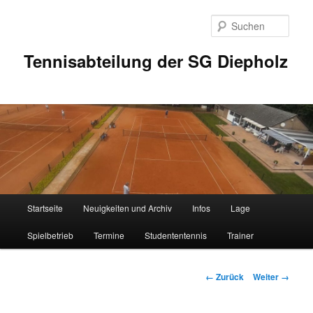
Zum
Inhalt
Such
wechseln
Tennisabteilung der SG Diepholz
Hauptmenü
Startseite
Neuigkeiten und Archiv
Infos
Lage
Spielbetrieb
Termine
Studententennis
Trainer
Bilder-
← Zurück
Weiter →
Navigation