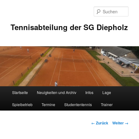
Zum
Inhalt
Such
wechseln
Tennisabteilung der SG Diepholz
Hauptmenü
Startseite
Neuigkeiten und Archiv
Infos
Lage
Spielbetrieb
Termine
Studententennis
Trainer
Bilder-
← Zurück
Weiter →
Navigation