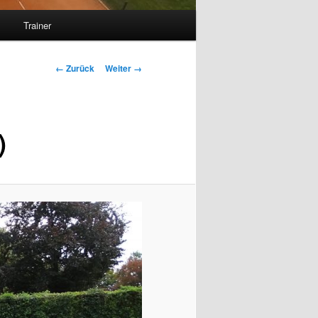
s
Trainer
Bilder-
← Zurück
Weiter →
Navigation
)