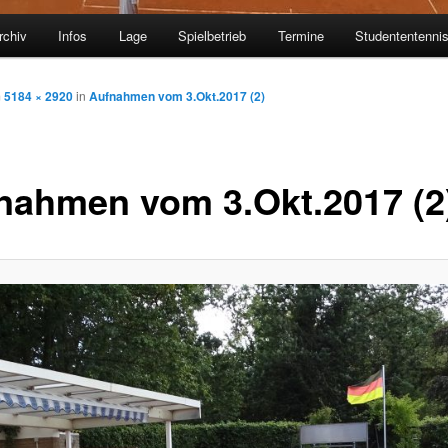
rchiv
Infos
Lage
Spielbetrieb
Termine
Studententenni
m
5184 × 2920
in
Aufnahmen vom 3.Okt.2017 (2)
nahmen vom 3.Okt.2017 (2