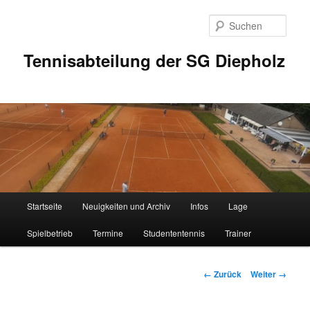
Zum
Inhalt
Such
wechseln
Tennisabteilung der SG Diepholz
Hauptmenü
Startseite
Neuigkeiten und Archiv
Infos
Lage
Spielbetrieb
Termine
Studententennis
Trainer
Bilder-
← Zurück
Weiter →
Navigation